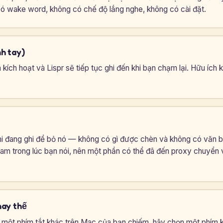
ó wake word, không có chế độ lắng nghe, không có cài đặt.
h tay)
ích hoạt và Lispr sẽ tiếp tục ghi đến khi bạn chạm lại. Hữu ích k
hi đang ghi để bỏ nó — không có gì được chèn và không có văn 
am trong lúc bạn nói, nên một phần có thể đã đến proxy chuyển 
hay thế
 một phím tắt khác trên Mac của bạn chiếm, hãy chọn một phím k