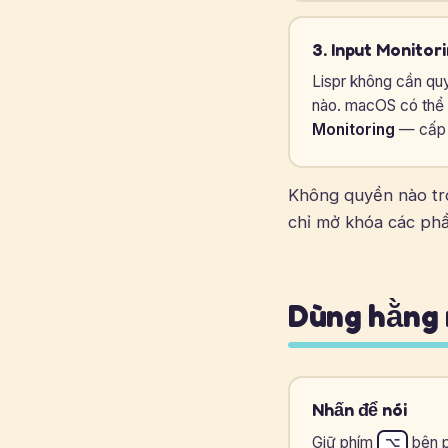
3. Input Monitor
Lispr không cần qu
nào. macOS có thể v
Monitoring
— cấp h
Không quyền nào tro
chỉ mở khóa các phầ
Dùng hằng
Nhấn để nói
Giữ phím
bên p
⌥