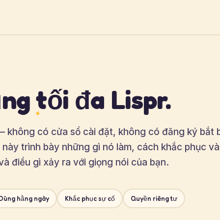
ng tối đa Lispr.
✦
 — không có cửa sổ cài đặt, không có đăng ký bắt
 này trình bày những gì nó làm, cách khắc phục vài
và điều gì xảy ra với giọng nói của bạn.
Dùng hằng ngày
Khắc phục sự cố
Quyền riêng tư