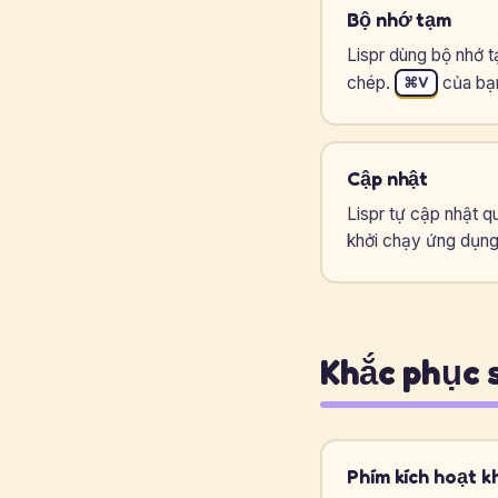
Bộ nhớ tạm
Lispr dùng bộ nhớ 
chép.
của bạn
⌘V
Cập nhật
Lispr tự cập nhật q
khởi chạy ứng dụng
Khắc phục 
Phím kích hoạt k