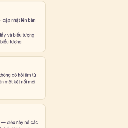
 cập nhật lên bản
đầy và biểu tượng
 biểu tượng.
không có hồi âm từ
ên một kết nối mới
 — điều này né các