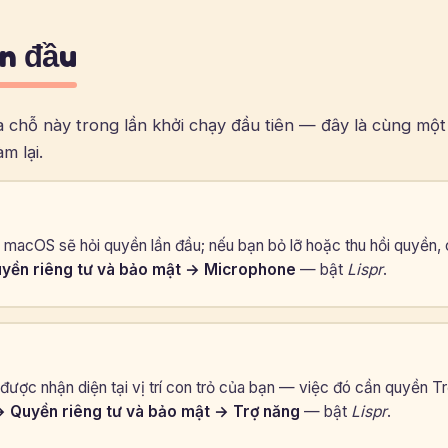
ần đầu
 chỗ này trong lần khởi chạy đầu tiên — đây là cùng một 
m lại.
 macOS sẽ hỏi quyền lần đầu; nếu bạn bỏ lỡ hoặc thu hồi quyền, 
uyền riêng tư và bảo mật → Microphone
— bật
Lispr
.
được nhận diện tại vị trí con trỏ của bạn — việc đó cần quyền T
→ Quyền riêng tư và bảo mật → Trợ năng
— bật
Lispr
.