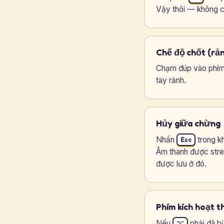
Vậy thôi — không c
Chế độ chốt (rản
Chạm đúp vào phím k
tay rảnh.
Hủy giữa chừng
Nhấn
trong k
Esc
Âm thanh được stre
được lưu ở đó.
Phím kích hoạt t
Nếu
phải đã bị
⌥