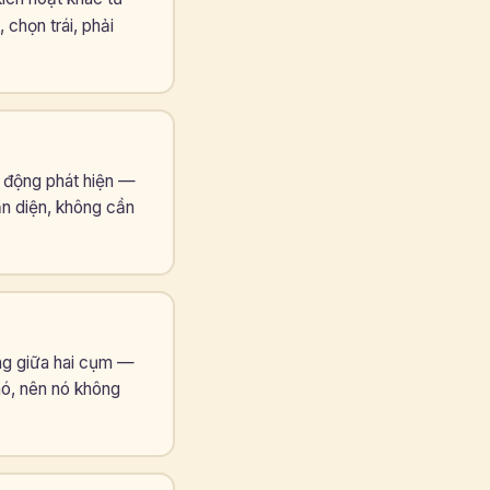
 chọn trái, phải
ự động phát hiện —
n diện, không cần
ng giữa hai cụm —
 nó, nên nó không