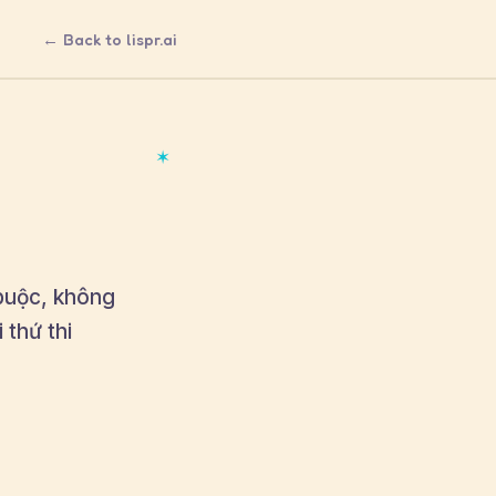
← Back to lispr.ai
✶
 buộc, không
 thứ thi