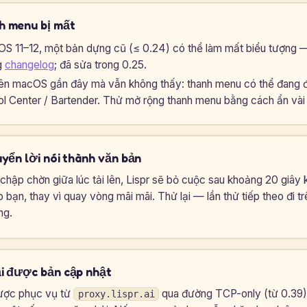
h menu bị mất
OS 11–12, một bản dựng cũ (≤ 0.24) có thể làm mất biểu tượng —
g
changelog
; đã sửa trong 0.25.
ên macOS gần đây mà vẫn không thấy: thanh menu có thể đang 
ol Center / Bartender. Thử mở rộng thanh menu bằng cách ẩn vài
uyển lời nói thành văn bản
hập chờn giữa lúc tải lên, Lispr sẽ bỏ cuộc sau khoảng 20 giây 
bạn, thay vì quay vòng mãi mãi. Thử lại — lần thử tiếp theo đi tr
ng.
ải được bản cập nhật
ược phục vụ từ
qua đường TCP-only (từ 0.39)
proxy.lispr.ai