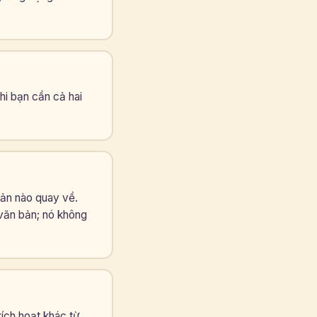
hi bạn cần cả hai
bản nào quay về.
văn bản; nó không
ích hoạt khác từ