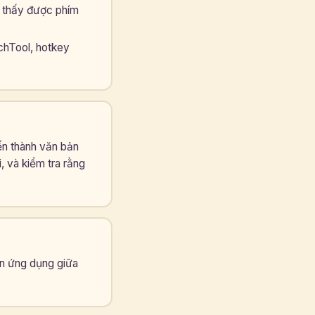
g thấy được phím
chTool, hotkey
iến thành văn bản
i, và kiểm tra rằng
n ứng dụng giữa