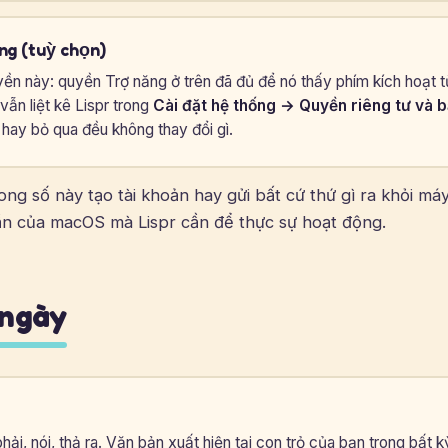
ing (tuỳ chọn)
yền này: quyền Trợ năng ở trên đã đủ để nó thấy phím kích hoạt 
ẫn liệt kê Lispr trong
Cài đặt hệ thống → Quyền riêng tư và 
ay bỏ qua đều không thay đổi gì.
ng số này tạo tài khoản hay gửi bất cứ thứ gì ra khỏi má
n của macOS mà Lispr cần để thực sự hoạt động.
 ngày
hải, nói, thả ra. Văn bản xuất hiện tại con trỏ của bạn trong bất 