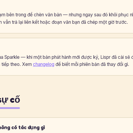
tạm bên trong để chèn văn bản — nhưng ngay sau đó khôi phục n
 vẫn trả lại liên kết hoặc đoạn văn bạn đã chép một giờ trước.
ua Sparkle — khi một bản phát hành mới được ký, Lispr đã cài sẽ 
 tiếp theo. Xem
changelog
để biết mỗi phiên bản đã thay đổi gì.
sự cố
hông có tác dụng gì