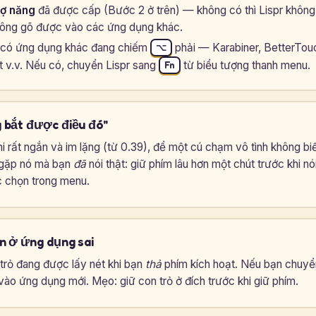
ợ năng
đã được cấp (Bước 2 ở trên) — không có thì Lispr khôn
hông gõ được vào các ứng dụng khác.
có ứng dụng khác đang chiếm
phải — Karabiner, BetterTou
⌥
 v.v. Nếu có, chuyển Lispr sang
từ biểu tượng thanh menu.
Fn
g bắt được điều đó"
hi rất ngắn và im lặng (từ 0.39), để một cú chạm vô tình không b
 gặp nó mà bạn
đã
nói thật: giữ phím lâu hơn một chút trước khi nó
 chọn trong menu.
n ở ứng dụng sai
trỏ đang được lấy nét khi bạn
thả
phím kích hoạt. Nếu bạn chuyể
ào ứng dụng mới. Mẹo: giữ con trỏ ở đích trước khi giữ phím.