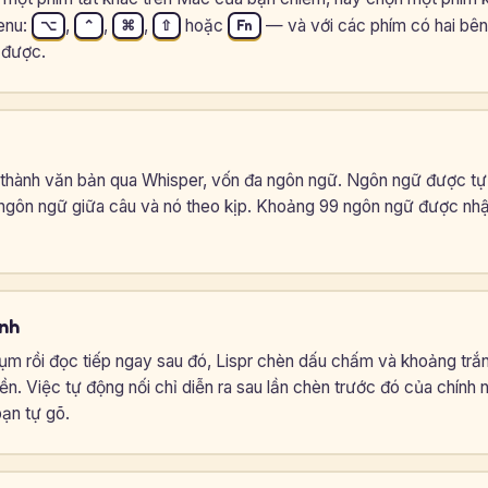
enu:
,
,
,
hoặc
— và với các phím có hai bên,
⌥
⌃
⌘
⇧
Fn
 được.
ói thành văn bản qua Whisper, vốn đa ngôn ngữ. Ngôn ngữ được t
ngôn ngữ giữa câu và nó theo kịp. Khoảng 99 ngôn ngữ được nhậ
inh
m rồi đọc tiếp ngay sau đó, Lispr chèn dấu chấm và khoảng trắ
iền. Việc tự động nối chỉ diễn ra sau lần chèn trước đó của chính
ạn tự gõ.