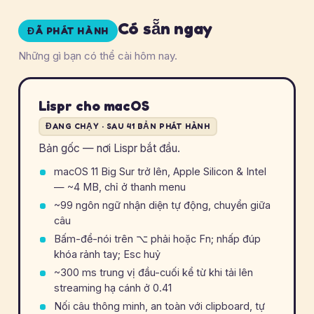
Có sẵn ngay
ĐÃ PHÁT HÀNH
Những gì bạn có thể cài hôm nay.
Lispr cho macOS
ĐANG CHẠY · SAU 41 BẢN PHÁT HÀNH
Bản gốc — nơi Lispr bắt đầu.
macOS 11 Big Sur trở lên, Apple Silicon & Intel
— ~4 MB, chỉ ở thanh menu
~99 ngôn ngữ nhận diện tự động, chuyển giữa
câu
Bấm-để-nói trên
⌥
phải hoặc Fn; nhấp đúp
khóa rảnh tay; Esc huỷ
~300 ms trung vị đầu-cuối kể từ khi tải lên
streaming hạ cánh ở 0.41
Nối câu thông minh, an toàn với clipboard, tự