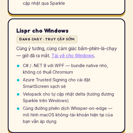
cập nhật qua Sparkle
Lispr cho Windows
ĐANG CHẠY · TRUY CẬP SỚM
Cùng ý tưởng, cùng cảm giác bấm-phím-là-chạy
— giờ đã ra mắt.
Tải về cho Windows
.
C# / .NET 8 với WPF — bundle native nhỏ,
không có thuế Chromium
Azure Trusted Signing cho cài đặt
SmartScreen sạch sẽ
Velopack cho tự cập nhật delta (tương đương
Sparkle trên Windows)
Cùng đường phiên dịch Whisper-on-edge —
mô hình macOS không-tài-khoản hiện tại của
bạn vẫn áp dụng