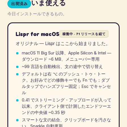
いま使える
出荷済み
今日インストールできるもの。
Lispr for macOS
稼働中 · 71 リリースを経て
オリジナル — Lispr はここから始まりました。
macOS 11 Big Sur 以降、Apple Silicon & Intel —
ダウンロード ~6 MB、メニューバー専用
~99 言語を自動検出、文の途中で切り替え
デフォルトは右
⌥
のプッシュ・トゥ・トー
ク。お好みでどの修飾キーでも Fn でも；ダブ
ルタップでハンズフリー固定；Esc でキャンセ
ル
0.41 でストリーミング・アップロードが入って
以来、クライアント側で計測したエンドツーエ
ンドの中央値 ~0.35 秒
スマートな文の結合、クリップボードを汚さな
い、Sparkle 自動更新