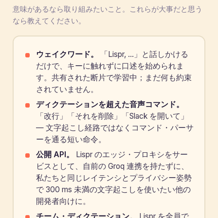
意味があるなら取り組みたいこと。これらが大事だと思う
なら教えてください。
ウェイクワード。
「Lispr, …」と話しかける
だけで、キーに触れずに口述を始められま
す。共有された断片で学習中；まだ何も約束
されていません。
ディクテーションを超えた音声コマンド。
「改行」「それを削除」「Slack を開いて」
— 文字起こし経路ではなくコマンド・パーサ
ーを通る短い命令。
公開 API。
Lispr のエッジ・プロキシをサー
ビスとして、自前の Groq 連携を持たずに、
私たちと同じレイテンシとプライバシー姿勢
で 300 ms 未満の文字起こしを使いたい他の
開発者向けに。
チーム・ディクテーション。
Lispr を全員で