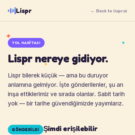
Lispr
← Back to lispr.ai
✦
✶
YOL HARITASI
Lispr nereye gidiyor.
✦
Lispr bilerek küçük — ama bu duruyor
anlamına gelmiyor. İşte gönderilenler, şu an
inşa ettiklerimiz ve sırada olanlar. Sabit tarih
yok — bir tarihe güvendiğimizde yayımlarız.
Şimdi erişilebilir
GÖNDERILDI