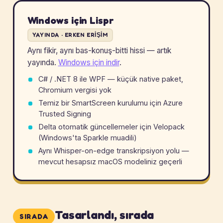
Windows için Lispr
YAYINDA · ERKEN ERIŞIM
Aynı fikir, aynı bas-konuş-bitti hissi — artık
yayında.
Windows için indir
.
C# / .NET 8 ile WPF — küçük native paket,
Chromium vergisi yok
Temiz bir SmartScreen kurulumu için Azure
Trusted Signing
Delta otomatik güncellemeler için Velopack
(Windows'ta Sparkle muadili)
Aynı Whisper-on-edge transkripsiyon yolu —
mevcut hesapsız macOS modeliniz geçerli
Tasarlandı, sırada
SIRADA