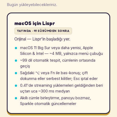
Bugün yükleyebilecekleriniz.
macOS için Lispr
YAYINDA · 41 SÜRÜMDEN SONRA
Orijinal — Lispr'in başladığı yer.
macOS 11 Big Sur veya daha yenisi, Apple
Silicon & Intel — ~4 MB, yalnızca menü çubuğu
~99 dil otomatik tespit, cümlenin ortasında
geçiş
Sağdaki
⌥
veya Fn ile bas-konuş; çift
dokunma eller serbest kilitler; Esc iptal eder
0.41'de streaming yüklemeleri geldiğinden beri
uçtan uca ~300 ms medyan
Akıllı cümle birleştirme, panoyu bozmaz,
Sparkle otomatik güncellemeler