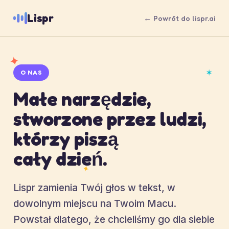
Lispr
← Powrót do lispr.ai
✦
✶
O NAS
Małe narzędzie,
stworzone przez ludzi,
którzy piszą
cały dzień.
✦
Lispr zamienia Twój głos w tekst, w
dowolnym miejscu na Twoim Macu.
Powstał dlatego, że chcieliśmy go dla siebie