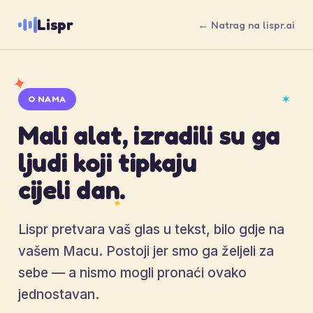
Lispr
← Natrag na lispr.ai
✦
✶
O NAMA
Mali alat, izradili su ga
ljudi koji tipkaju
cijeli dan.
✦
Lispr pretvara vaš glas u tekst, bilo gdje na
vašem Macu. Postoji jer smo ga željeli za
sebe — a nismo mogli pronaći ovako
jednostavan.