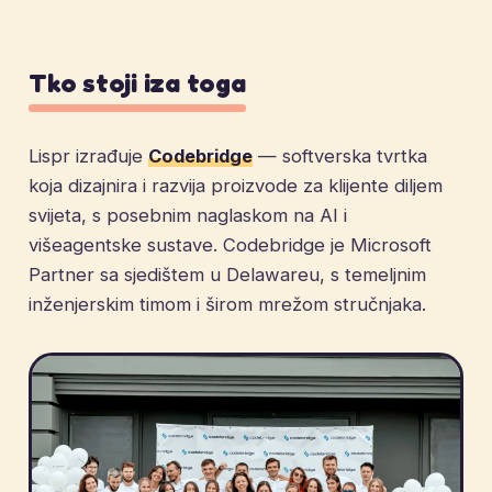
Tko stoji iza toga
Lispr izrađuje
Codebridge
— softverska tvrtka
koja dizajnira i razvija proizvode za klijente diljem
svijeta, s posebnim naglaskom na AI i
višeagentske sustave. Codebridge je Microsoft
Partner sa sjedištem u Delawareu, s temeljnim
inženjerskim timom i širom mrežom stručnjaka.