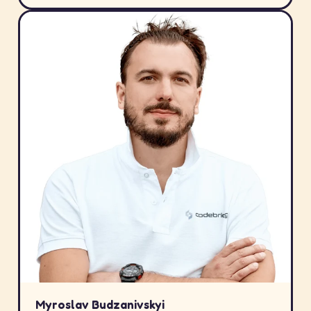
Myroslav Budzanivskyi