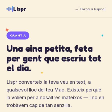
Lispr
← Torna a lispr.ai
✦
✶
QUANT A
Una eina petita, feta
per gent que escriu tot
el dia.
✦
Lispr converteix la teva veu en text, a
qualsevol lloc del teu Mac. Existeix perquè
la volíem per a nosaltres mateixos — i no en
trobàvem cap de tan senzilla.