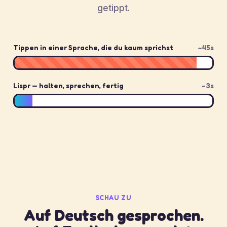
getippt.
Tippen in einer Sprache, die du kaum sprichst
~45s
Lispr — halten, sprechen, fertig
~3s
SCHAU ZU
Auf Deutsch gesprochen.