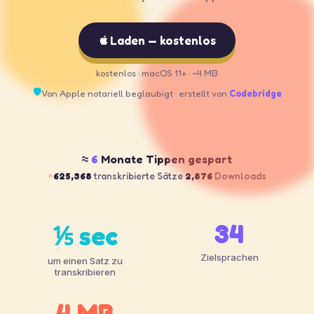
Laden — kostenlos
kostenlos · macOS 11+ · ~4 MB
🛡
Von Apple notariell beglaubigt · erstellt von
Codebridge
≈
6
Monate
Tippen gespart
625,368
transkribierte Sätze
·
2,876
Downloads
34
⅕ sec
Zielsprachen
um einen Satz zu
transkribieren
4 MB