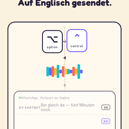
Auf Englisch gesendet.
⌥
⌃
+
option
control
WhatsApp · Antwort an Sophie
Bin gleich da — fünf Minuten
DU SAGTEST
DE
noch.
EN