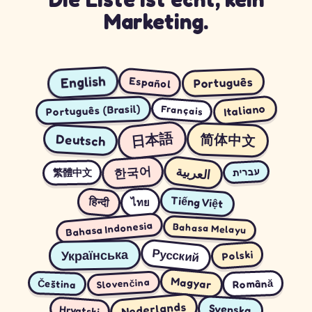
Marketing.
English
Español
Português
Italiano
Português (Brasil)
Français
日本語
简体中文
Deutsch
العربية
한국어
繁體中文
עברית
Tiếng Việt
हिन्दी
ไทย
Bahasa Indonesia
Bahasa Melayu
Русский
Українська
Polski
Magyar
Română
Slovenčina
Čeština
Nederlands
Svenska
Hrvatski