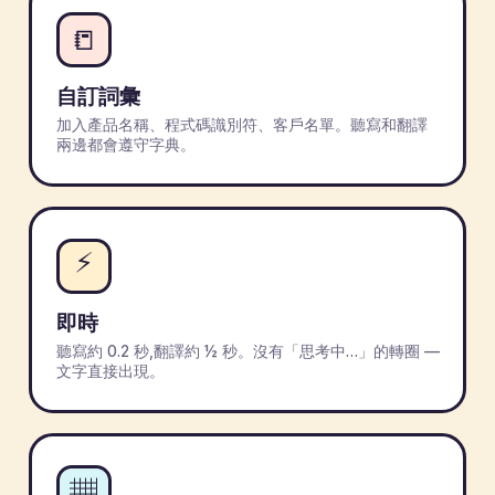
📒
自訂詞彙
加入產品名稱、程式碼識別符、客戶名單。聽寫和翻譯
兩邊都會遵守字典。
⚡
即時
聽寫約 0.2 秒,翻譯約 ½ 秒。沒有「思考中…」的轉圈 —
文字直接出現。
▦