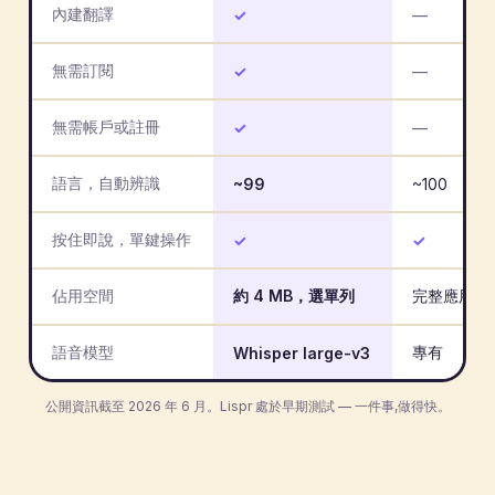
內建翻譯
✓
—
無需訂閱
✓
—
無需帳戶或註冊
✓
—
語言，自動辨識
~99
~100
按住即說，單鍵操作
✓
✓
佔用空間
約 4 MB，選單列
完整應用程
語音模型
專有
Whisper large-v3
公開資訊截至 2026 年 6 月。Lispr 處於早期測試 — 一件事,做得快。