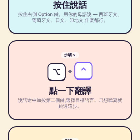
按住說話
按住右側 Option 鍵。用你的母語說 — 西班牙文、
葡萄牙文、日文、印地文,什麼都行。
步驟 2
⌥
⌃
+
點一下翻譯
說話途中加按第二個鍵,選擇目標語言。只想聽寫就
跳過這步。