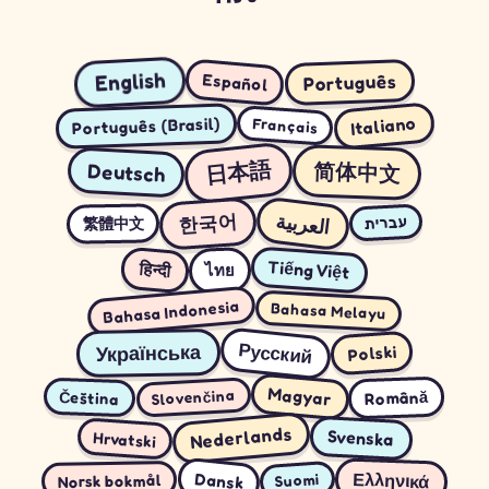
English
Español
Português
Italiano
Português (Brasil)
Français
日本語
简体中文
Deutsch
العربية
한국어
繁體中文
עברית
Tiếng Việt
हिन्दी
ไทย
Bahasa Indonesia
Bahasa Melayu
Русский
Українська
Polski
Magyar
Română
Slovenčina
Čeština
Nederlands
Svenska
Hrvatski
Dansk
Ελληνικά
Suomi
Norsk bokmål