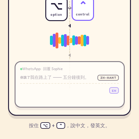
⌥
⌃
+
option
control
WhatsApp · 回覆 Sophie
我在路上了 —— 五分鐘後到。
你說了
ZH-HANT
EN
按住
+
，說中文，發英文。
⌥
⌃