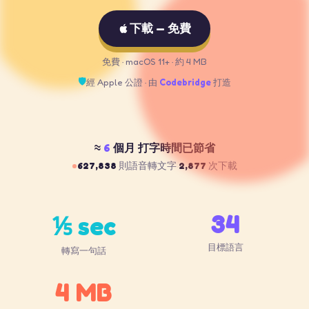
下載 — 免費
免費 · macOS 11+ · 約 4 MB
🛡
經 Apple 公證 · 由
Codebridge
打造
≈
6
個月
打字時間已節省
627,838
則語音轉文字
2,877
次下載
·
34
⅕ sec
目標語言
轉寫一句話
4 MB