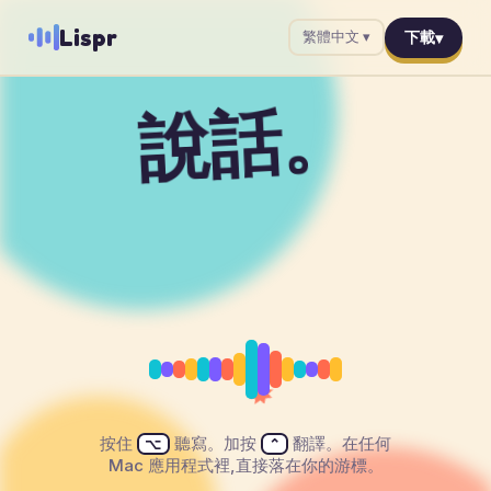
Lispr
下載
繁體中文
▾
說話。
它自己打字。
用任何語言。
✸
✦
✶
✷
✦
按住
聽寫。加按
翻譯。在任何
⌥
⌃
Mac 應用程式裡,直接落在你的游標。